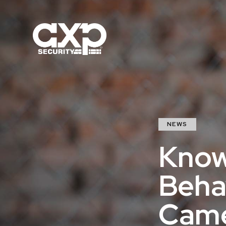
NEWS
Know
Beha
Cam