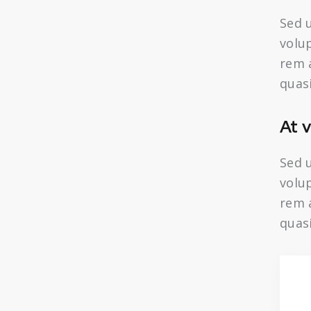
Sed u
volu
rem a
quasi
At 
Sed u
volu
rem a
quasi