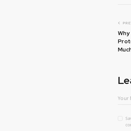
PRE
Why 
Prot
Muc
Le
Sa
co