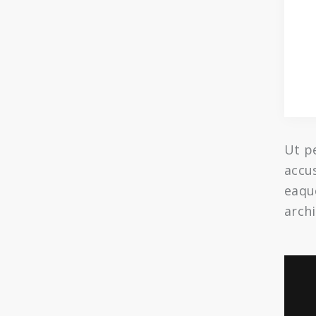
Ut pe
accu
eaque
archi