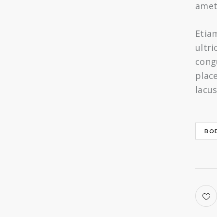
amet,
Etiam
ultri
cong
place
lacus
BO