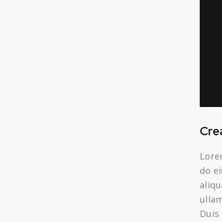
Cre
Lorem
do e
aliq
ulla
Duis 