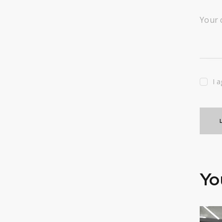
I 
Yo