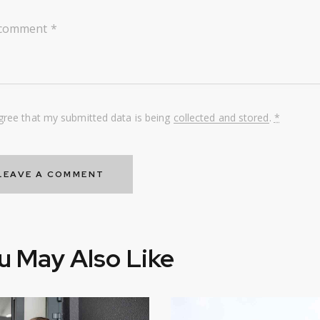
agree that my submitted data is being
collected and stored
.
*
u May Also Like