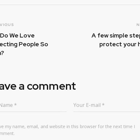
VIOUS
N
Do We Love
A few simple ste
ecting People So
protect your
h?
ave a comment
ve my name, email, and website in this browser for the next time I
mment.