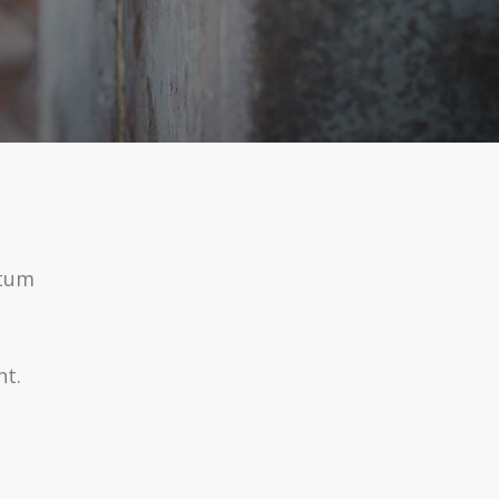
ntum
nt.