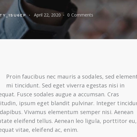
April 22, 2020
0
Comments
TY_1SU6EP
Q
Proin faucibus nec mauris a sodales, sed eleme
mi tincidunt. Sed eget viverra egestas nisi in
equat. Fusce sodales augue a accumsan. Cras
citudin, ipsum eget blandit pulvinar. Integer tincidu
 dapibus. Vivamus elementum semper nisi. Aenean
tate eleifend tellus. Aenean leo ligula, porttitor eu,
quat vitae, eleifend ac, enim.