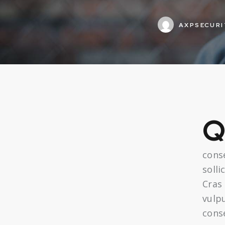
AXPSECURI
cons
solli
Cras
vulpu
conse