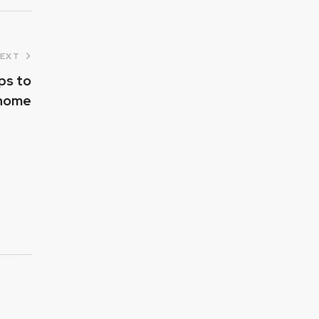
EXT
ps to
 home